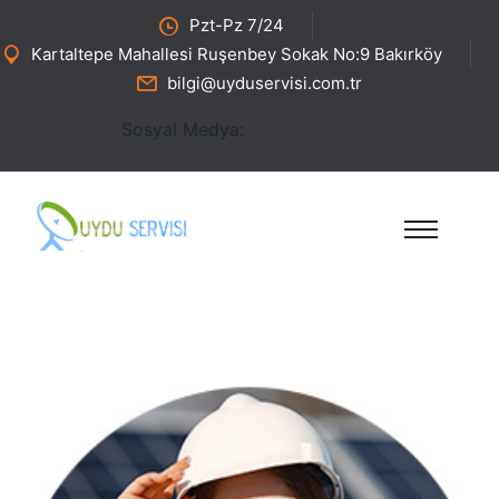
Pzt-Pz 7/24
Kartaltepe Mahallesi Ruşenbey Sokak No:9 Bakırköy
bilgi@uyduservisi.com.tr
Sosyal Medya: