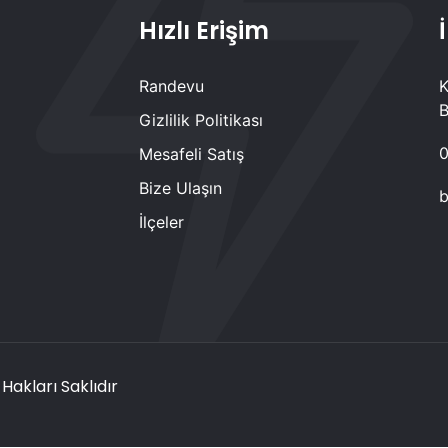
Hızlı Erişim
Randevu
K
B
Gizlilik Politikası
0
Mesafeli Satış
Bize Ulaşın
b
İlçeler
akları Saklıdır